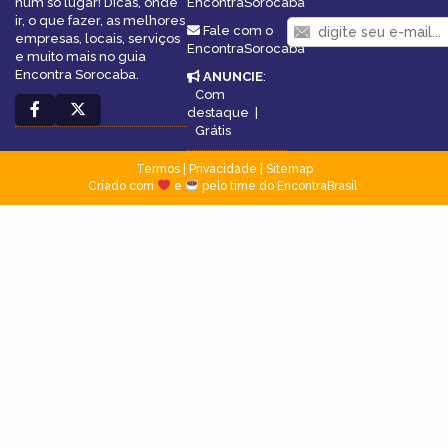
num só lugar! Dicas, onde
EncontraSorocaba
ir, o que fazer, as melhores
Fale com o
empresas, locais, serviços
EncontraSorocaba
e muito mais no guia
Encontra Sorocaba.
ANUNCIE
:
Com
destaque
|
Grátis
Termos
|
Privacidade
|
Sitemap
Criado com
e
pelo time do EncontraBrasil