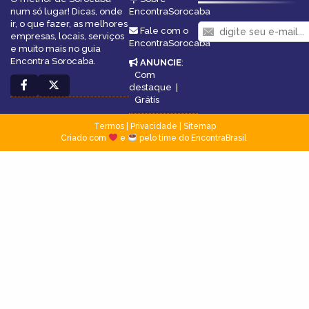
num só lugar! Dicas, onde
EncontraSorocaba
ir, o que fazer, as melhores
Fale com o
empresas, locais, serviços
EncontraSorocaba
e muito mais no guia
Encontra Sorocaba.
ANUNCIE
:
Com
destaque
|
Grátis
Termos
|
Privacidade
|
Sitemap
Criado com
e
pelo time do EncontraBrasil