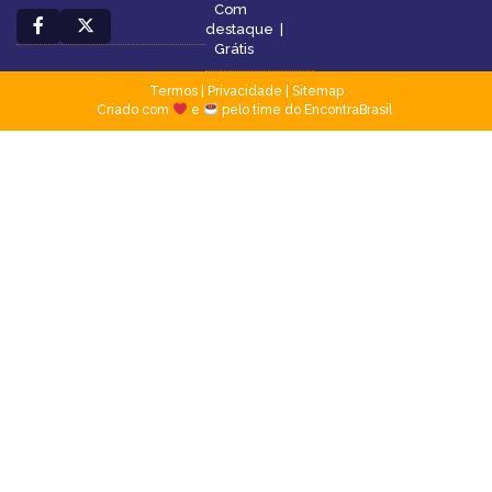
Com
destaque
|
Grátis
Termos
|
Privacidade
|
Sitemap
Criado com
e
pelo time do EncontraBrasil