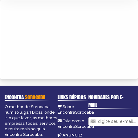
ENCONTRA
SOROCABA
LINKS RÁPIDOS
NOVIDADES POR E-
MAIL
O melhor de Sorocaba
Sobre
num só lugar! Dicas, onde
EncontraSorocaba
ir, o que fazer, as melhores
Fale com o
empresas, locais, serviços
EncontraSorocaba
e muito mais no guia
Encontra Sorocaba.
ANUNCIE
: