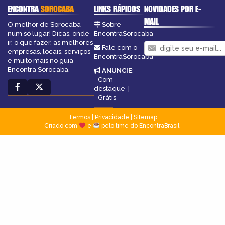
ENCONTRA
SOROCABA
LINKS RÁPIDOS
NOVIDADES POR E-
MAIL
O melhor de Sorocaba
Sobre
num só lugar! Dicas, onde
EncontraSorocaba
ir, o que fazer, as melhores
Fale com o
empresas, locais, serviços
EncontraSorocaba
e muito mais no guia
Encontra Sorocaba.
ANUNCIE
:
Com
destaque
|
Grátis
Termos
|
Privacidade
|
Sitemap
Criado com
e
pelo time do EncontraBrasil