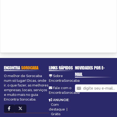
ENCONTRA
SOROCABA
LINKS RÁPIDOS
NOVIDADES POR E-
MAIL
O melhor de Sorocaba
Sobre
num só lugar! Dicas, onde
EncontraSorocaba
ir, o que fazer, as melhores
Fale com o
empresas, locais, serviços
EncontraSorocaba
e muito mais no guia
Encontra Sorocaba.
ANUNCIE
:
Com
destaque
|
Grátis