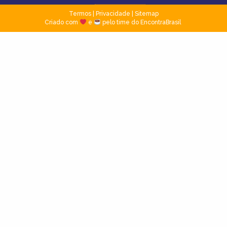
Termos
|
Privacidade
|
Sitemap
Criado com
e
pelo time do EncontraBrasil