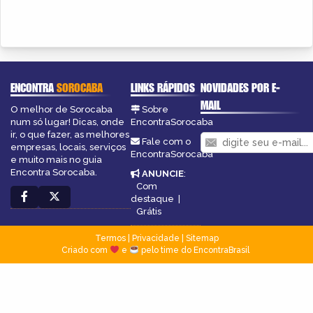
ENCONTRA
SOROCABA
LINKS RÁPIDOS
NOVIDADES POR E-
MAIL
O melhor de Sorocaba
Sobre
num só lugar! Dicas, onde
EncontraSorocaba
ir, o que fazer, as melhores
Fale com o
empresas, locais, serviços
EncontraSorocaba
e muito mais no guia
Encontra Sorocaba.
ANUNCIE
:
Com
destaque
|
Grátis
Termos
|
Privacidade
|
Sitemap
Criado com
e
pelo time do EncontraBrasil