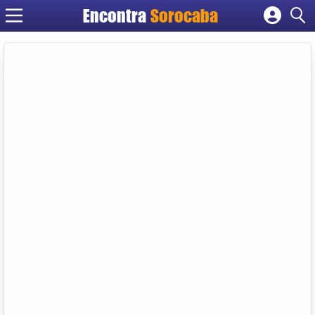
Encontra
Sorocaba
Cadastrar empresa
Fazer login
Criar conta