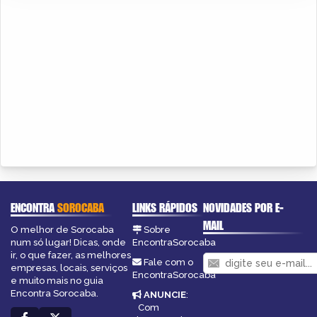
ENCONTRA
SOROCABA
LINKS RÁPIDOS
NOVIDADES POR E-
MAIL
O melhor de Sorocaba
Sobre
num só lugar! Dicas, onde
EncontraSorocaba
ir, o que fazer, as melhores
Fale com o
empresas, locais, serviços
EncontraSorocaba
e muito mais no guia
Encontra Sorocaba.
ANUNCIE
:
Com