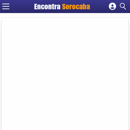
Encontra
Sorocaba
Cadastrar empresa
Fazer login
Criar conta