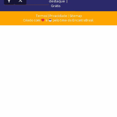
destaque
|
Grátis
Termos
|
Privacidade
|
Sitemap
Criado com
e
pelo time do EncontraBrasil