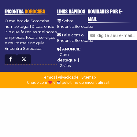
ENCONTRA
SOROCABA
LINKS RÁPIDOS
NOVIDADES POR E-
MAIL
O melhor de Sorocaba
Sobre
num só lugar! Dicas, onde
EncontraSorocaba
ir, o que fazer, as melhores
Fale com o
empresas, locais, serviços
EncontraSorocaba
e muito mais no guia
Encontra Sorocaba.
ANUNCIE
:
Com
destaque
|
Grátis
Termos
|
Privacidade
|
Sitemap
Criado com
e
pelo time do EncontraBrasil