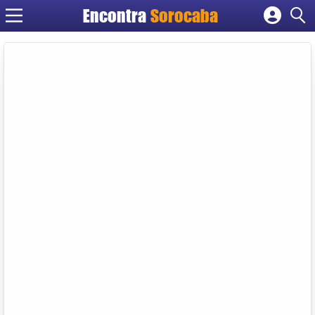
Encontra
Sorocaba
Cadastrar empresa
Fazer login
Criar conta