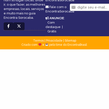
num só lugar! Dicas, onde
EncontraSorocaba
ir, o que fazer, as melhores
Fale com o
empresas, locais, serviços
EncontraSorocaba
e muito mais no guia
Encontra Sorocaba.
ANUNCIE
:
Com
destaque
|
Grátis
Termos
|
Privacidade
|
Sitemap
Criado com
e
pelo time do EncontraBrasil