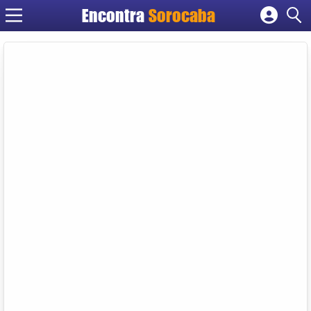
Encontra
Sorocaba
Cadastrar empresa
Fazer login
Criar conta