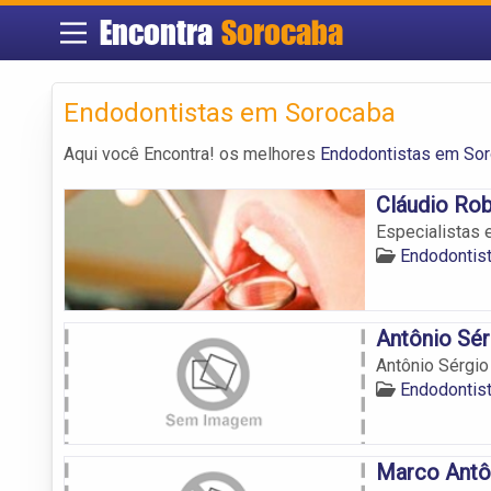
Encontra
Sorocaba
Endodontistas em Sorocaba
Aqui você Encontra! os melhores
Endodontistas em So
Cláudio Ro
Especialistas 
Endodontis
Antônio Sér
Antônio Sérgio 
Endodontis
Marco Antô