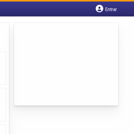
Entrar
Cadastrar empresa
Fazer login
Criar conta