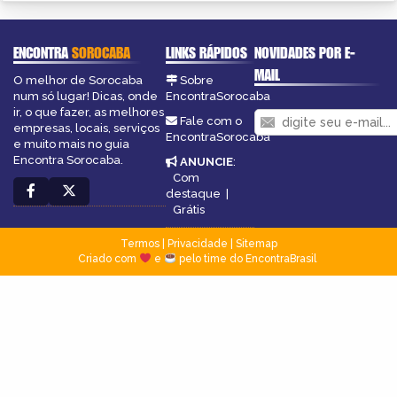
ENCONTRA
SOROCABA
LINKS RÁPIDOS
NOVIDADES POR E-
MAIL
O melhor de Sorocaba
Sobre
num só lugar! Dicas, onde
EncontraSorocaba
ir, o que fazer, as melhores
Fale com o
empresas, locais, serviços
EncontraSorocaba
e muito mais no guia
Encontra Sorocaba.
ANUNCIE
:
Com
destaque
|
Grátis
Termos
|
Privacidade
|
Sitemap
Criado com
e
pelo time do EncontraBrasil