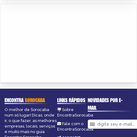
ENCONTRA
SOROCABA
LINKS RÁPIDOS
NOVIDADES POR E-
MAIL
O melhor de Sorocaba
Sobre
num só lugar! Dicas, onde
EncontraSorocaba
ir, o que fazer, as melhores
Fale com o
empresas, locais, serviços
EncontraSorocaba
e muito mais no guia