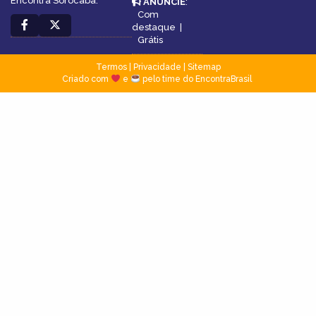
Encontra Sorocaba.
ANUNCIE
:
Com
destaque
|
Grátis
Termos
|
Privacidade
|
Sitemap
Criado com
e
pelo time do EncontraBrasil