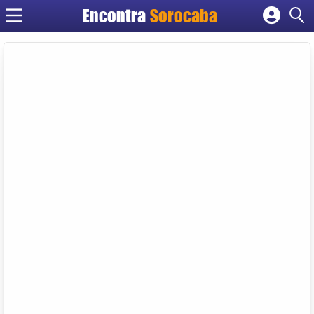
Encontra
Sorocaba
Cadastrar empresa
Fazer login
Criar conta