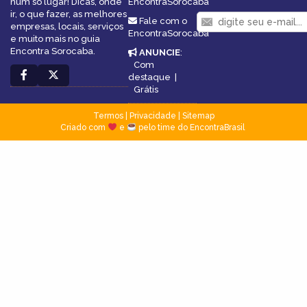
num só lugar! Dicas, onde
EncontraSorocaba
ir, o que fazer, as melhores
Fale com o
empresas, locais, serviços
EncontraSorocaba
e muito mais no guia
Encontra Sorocaba.
ANUNCIE
:
Com
destaque
|
Grátis
Termos
|
Privacidade
|
Sitemap
Criado com
e
pelo time do EncontraBrasil