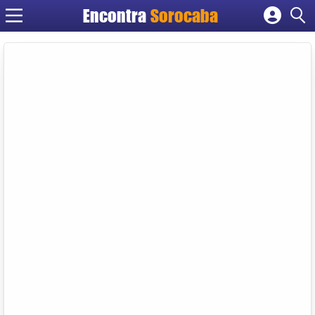
Encontra
Sorocaba
Cadastrar empresa
Fazer login
Criar conta