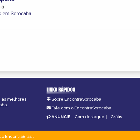
ia
s em Sorocaba
LINKS RÁPIDOS
, as melhores
Sobre EncontraSorocaba
aba.
Fale com o EncontraSorocaba
ANUNCIE
:
Com destaque
|
Grátis
do EncontraBrasil