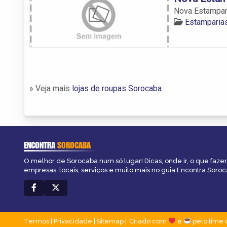
Nova Estampar
Estamparia
» Veja mais
lojas de roupas Sorocaba
ENCONTRA
SOROCABA
O melhor de Sorocaba num só lugar! Dicas, onde ir, o que fazer
empresas, locais, serviços e muito mais no guia Encontra Soroc
Termos
|
Privacidade
|
Sitemap
Criado com
e
pelo time 