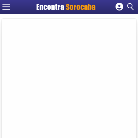
Encontra
Sorocaba
Cadastrar empresa
Fazer login
Criar conta