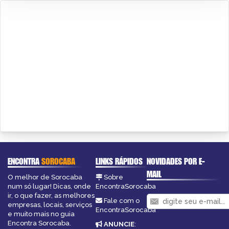
ENCONTRA
SOROCABA
LINKS RÁPIDOS
NOVIDADES POR E-
MAIL
O melhor de Sorocaba
Sobre
num só lugar! Dicas, onde
EncontraSorocaba
ir, o que fazer, as melhores
Fale com o
empresas, locais, serviços
EncontraSorocaba
e muito mais no guia
Encontra Sorocaba.
ANUNCIE
: