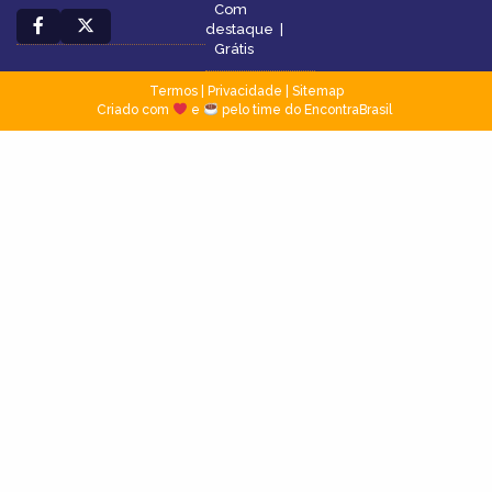
Com
destaque
|
Grátis
Termos
|
Privacidade
|
Sitemap
Criado com
e
pelo time do EncontraBrasil