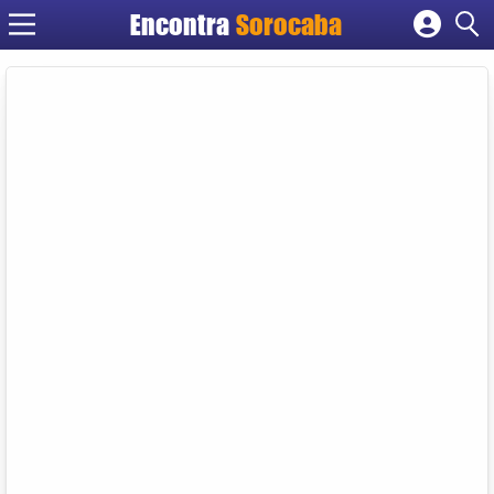
Encontra
Sorocaba
Cadastrar empresa
Fazer login
Criar conta