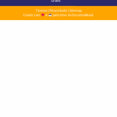
Grátis
Termos
|
Privacidade
|
Sitemap
Criado com
e
pelo time do EncontraBrasil