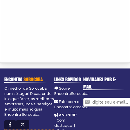
ENCONTRA
SOROCABA
LINKS RÁPIDOS
NOVIDADES POR E-
MAIL
O melhor de Sorocaba
Sobre
num só lugar! Dicas, onde
EncontraSorocaba
ir, o que fazer, as melhores
Fale com o
empresas, locais, serviços
EncontraSorocaba
e muito mais no guia
Encontra Sorocaba.
ANUNCIE
:
Com
destaque
|