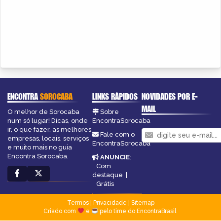
ENCONTRA
SOROCABA
LINKS RÁPIDOS
NOVIDADES POR E-
MAIL
O melhor de Sorocaba
Sobre
num só lugar! Dicas, onde
EncontraSorocaba
ir, o que fazer, as melhores
Fale com o
empresas, locais, serviços
EncontraSorocaba
e muito mais no guia
Encontra Sorocaba.
ANUNCIE
:
Com
destaque
|
Grátis
Termos
|
Privacidade
|
Sitemap
Criado com
e
pelo time do EncontraBrasil