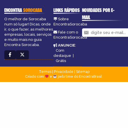
ENCONTRA
SOROCABA
LINKS RÁPIDOS
NOVIDADES POR E-
MAIL
O melhor de Sorocaba
Sobre
num só lugar! Dicas, onde
EncontraSorocaba
ir, o que fazer, as melhores
Fale com o
empresas, locais, serviços
EncontraSorocaba
e muito mais no guia
Encontra Sorocaba.
ANUNCIE
:
Com
destaque
|
Grátis
Termos
|
Privacidade
|
Sitemap
Criado com
e
pelo time do EncontraBrasil