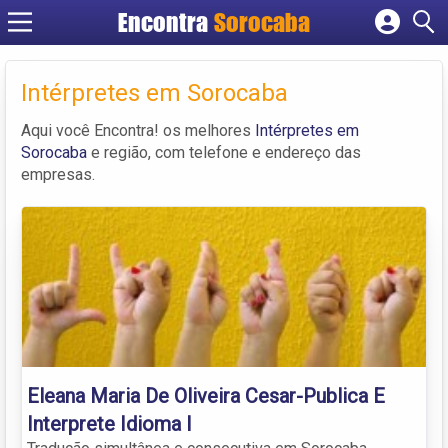
Encontra
Sorocaba
Cadastrar empresa
Fazer login
Intérpretes em Sorocaba
Criar conta
Aqui você Encontra! os melhores
Intérpretes em
Sorocaba
e região, com telefone e endereço das
empresas.
Eleana Maria De Oliveira Cesar-Publica E
Interprete Idioma I