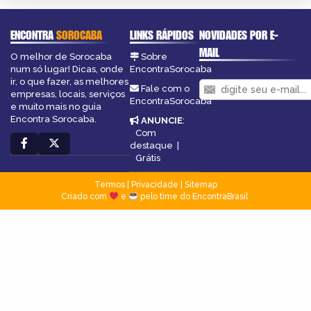
ENCONTRA
SOROCABA
LINKS RÁPIDOS
NOVIDADES POR E-
MAIL
O melhor de Sorocaba
Sobre
num só lugar! Dicas, onde
EncontraSorocaba
ir, o que fazer, as melhores
Fale com o
empresas, locais, serviços
EncontraSorocaba
e muito mais no guia
Encontra Sorocaba.
ANUNCIE
:
Com
destaque
|
Grátis
Termos
|
Privacidade
|
Sitemap
Criado com
e
pelo time do EncontraBrasil