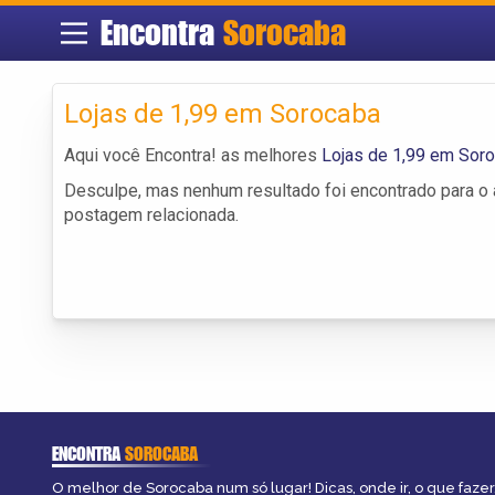
Encontra
Sorocaba
Lojas de 1,99 em Sorocaba
Aqui você Encontra! as melhores
Lojas de 1,99 em Sor
Desculpe, mas nenhum resultado foi encontrado para o a
postagem relacionada.
ENCONTRA
SOROCABA
O melhor de Sorocaba num só lugar! Dicas, onde ir, o que fazer