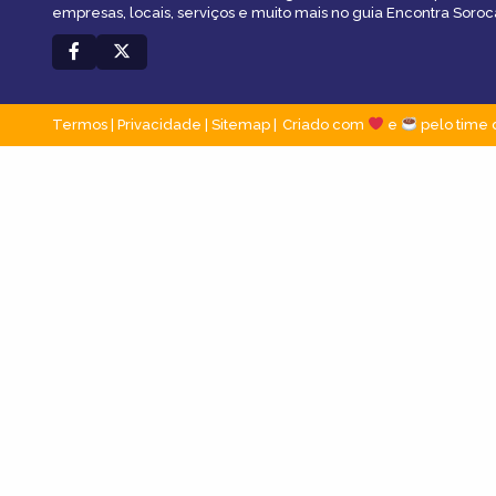
empresas, locais, serviços e muito mais no guia Encontra Soroc
Termos
|
Privacidade
|
Sitemap
Criado com
e
pelo time 