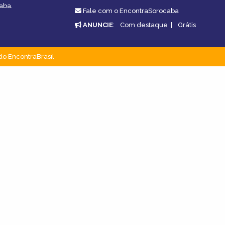
aba.
Fale com o EncontraSorocaba
ANUNCIE
:
Com destaque
|
Grátis
do EncontraBrasil