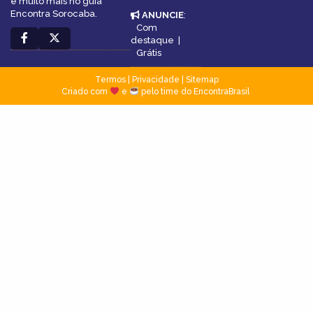
e muito mais no guia
Encontra Sorocaba.
ANUNCIE
:
Com
destaque
|
Grátis
Termos
|
Privacidade
|
Sitemap
Criado com
e
pelo time do EncontraBrasil