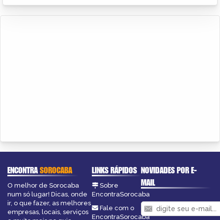
ENCONTRA
SOROCABA
LINKS RÁPIDOS
NOVIDADES POR E-
MAIL
O melhor de Sorocaba
Sobre
num só lugar! Dicas, onde
EncontraSorocaba
ir, o que fazer, as melhores
Fale com o
empresas, locais, serviços
EncontraSorocaba