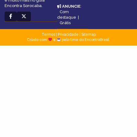
e muito mais no guia
Encontra Sorocaba.
ANUNCIE
:
Com
destaque
|
Grátis
Termos
|
Privacidade
|
Sitemap
Criado com
e
pelo time do EncontraBrasil