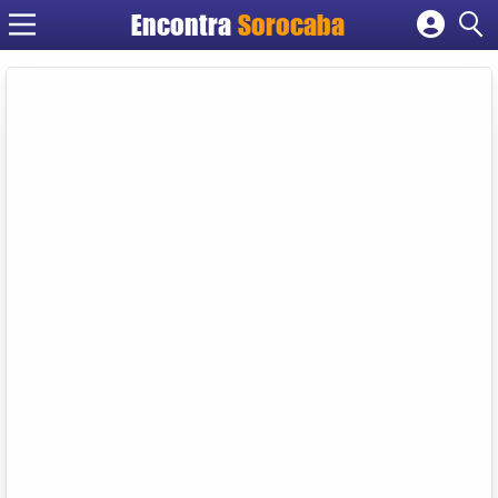
Encontra
Sorocaba
Cadastrar empresa
Fazer login
Criar conta