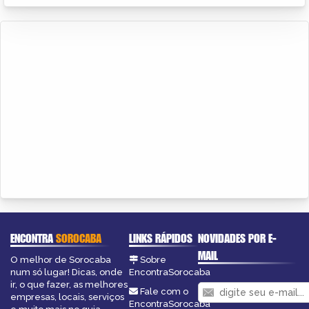
ENCONTRA
SOROCABA
LINKS RÁPIDOS
NOVIDADES POR E-
MAIL
O melhor de Sorocaba
Sobre
num só lugar! Dicas, onde
EncontraSorocaba
ir, o que fazer, as melhores
Fale com o
empresas, locais, serviços
EncontraSorocaba