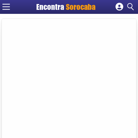
Encontra
Sorocaba
Cadastrar empresa
Fazer login
Criar conta