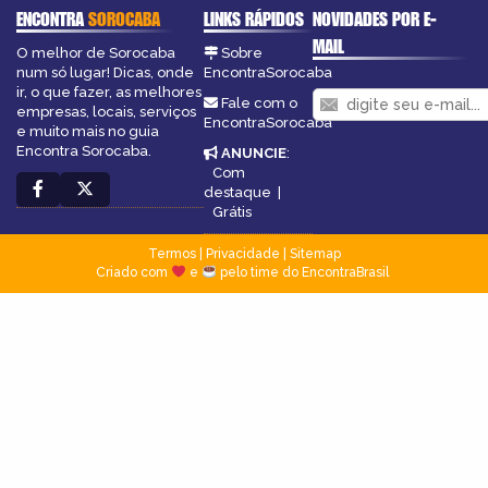
ENCONTRA
SOROCABA
LINKS RÁPIDOS
NOVIDADES POR E-
MAIL
O melhor de Sorocaba
Sobre
num só lugar! Dicas, onde
EncontraSorocaba
ir, o que fazer, as melhores
Fale com o
empresas, locais, serviços
EncontraSorocaba
e muito mais no guia
Encontra Sorocaba.
ANUNCIE
:
Com
destaque
|
Grátis
Termos
|
Privacidade
|
Sitemap
Criado com
e
pelo time do EncontraBrasil