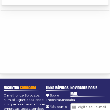
ENCONTRA
SOROCABA
LINKS RÁPIDOS
NOVIDADES POR E-
MAIL
O melhor de Sorocaba
Sobre
num só lugar! Dicas, onde
EncontraSorocaba
ir, o que fazer, as melhores
Fale com o
empresas, locais, serviços