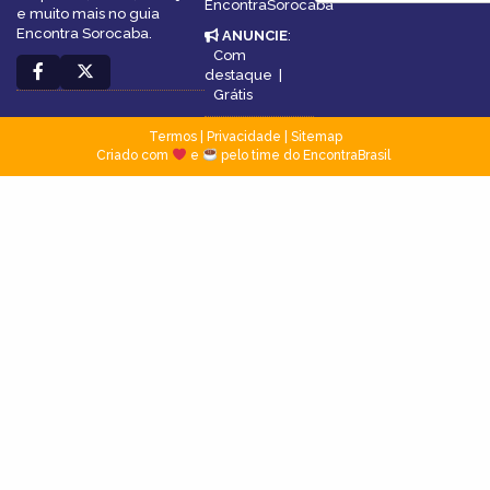
EncontraSorocaba
e muito mais no guia
Encontra Sorocaba.
ANUNCIE
:
Com
destaque
|
Grátis
Termos
|
Privacidade
|
Sitemap
Criado com
e
pelo time do EncontraBrasil