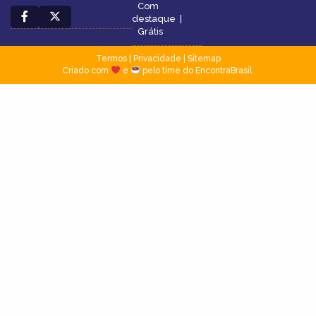
Com
destaque
|
Grátis
Termos
|
Privacidade
|
Sitemap
Criado com
e
pelo time do EncontraBrasil