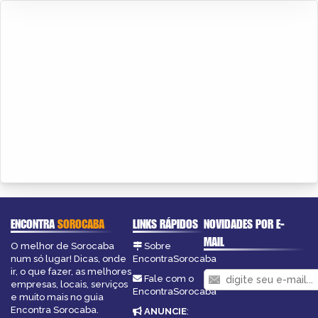
ENCONTRA
SOROCABA
LINKS RÁPIDOS
NOVIDADES POR E-
MAIL
O melhor de Sorocaba
Sobre
num só lugar! Dicas, onde
EncontraSorocaba
ir, o que fazer, as melhores
Fale com o
empresas, locais, serviços
EncontraSorocaba
e muito mais no guia
Encontra Sorocaba.
ANUNCIE
: