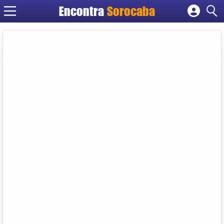
Encontra
Sorocaba
Cadastrar empresa
Fazer login
Criar conta