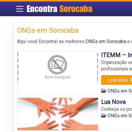
Encontra
Sorocaba
ONGs em Sorocaba
Aqui você Encontra! as melhores
ONGs em Sorocaba
e 
ITEMM – Ins
Organização se
profissionais 
Leia Mais
ONGs em S
Lua Nova
Conheça os pro
ONGs em S