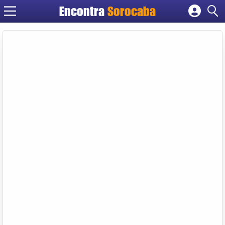
Encontra
Sorocaba
Cadastrar empresa
Fazer login
Criar conta