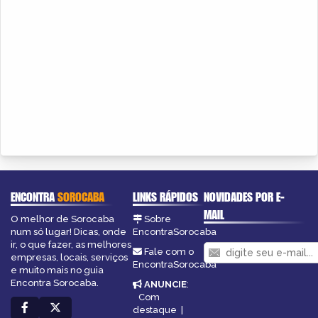
ENCONTRA
SOROCABA
LINKS RÁPIDOS
NOVIDADES POR E-
MAIL
O melhor de Sorocaba
Sobre
num só lugar! Dicas, onde
EncontraSorocaba
ir, o que fazer, as melhores
Fale com o
empresas, locais, serviços
EncontraSorocaba
e muito mais no guia
Encontra Sorocaba.
ANUNCIE
:
Com
destaque
|