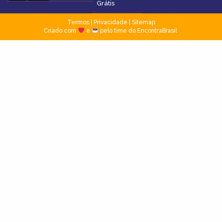
Grátis
Termos
|
Privacidade
|
Sitemap
Criado com
e
pelo time do EncontraBrasil