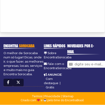
ENCONTRA
SOROCABA
LINKS RÁPIDOS
NOVIDADES POR E-
MAIL
O melhor de Sorocaba
Sobre
num só lugar! Dicas, onde
EncontraSorocaba
ir, o que fazer, as melhores
Fale com o
empresas, locais, serviços
EncontraSorocaba
e muito mais no guia
Encontra Sorocaba.
ANUNCIE
:
Com
destaque
|
Grátis
Termos
|
Privacidade
|
Sitemap
Criado com
e
pelo time do EncontraBrasil