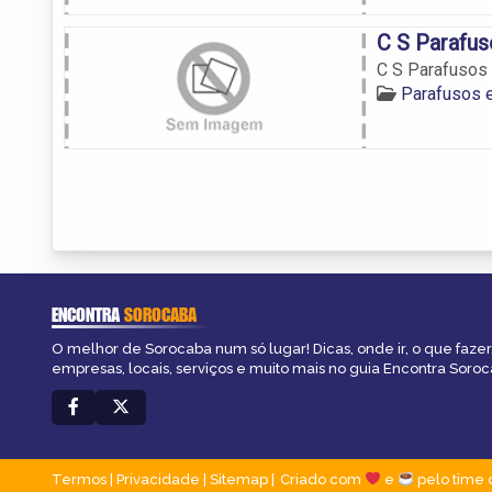
C S Parafu
C S Parafusos
Parafusos 
ENCONTRA
SOROCABA
O melhor de Sorocaba num só lugar! Dicas, onde ir, o que fazer
empresas, locais, serviços e muito mais no guia Encontra Soroc
Termos
|
Privacidade
|
Sitemap
Criado com
e
pelo time 