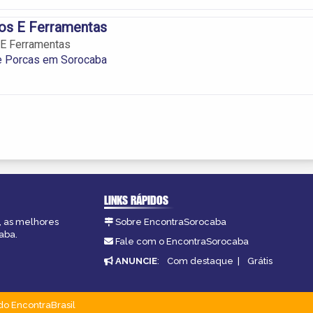
sos E Ferramentas
 E Ferramentas
e Porcas em Sorocaba
LINKS RÁPIDOS
, as melhores
Sobre EncontraSorocaba
aba.
Fale com o EncontraSorocaba
ANUNCIE
:
Com destaque
|
Grátis
do EncontraBrasil