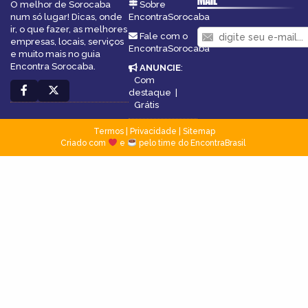
MAIL
O melhor de Sorocaba
Sobre
num só lugar! Dicas, onde
EncontraSorocaba
ir, o que fazer, as melhores
Fale com o
empresas, locais, serviços
EncontraSorocaba
e muito mais no guia
Encontra Sorocaba.
ANUNCIE
:
Com
destaque
|
Grátis
Termos
|
Privacidade
|
Sitemap
Criado com
e
pelo time do EncontraBrasil