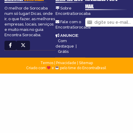
MAIL
O melhor de Sorocaba
Sobre
num só lugar! Dicas, onde
EncontraSorocaba
ir, o que fazer, as melhores
Fale com o
empresas, locais, serviços
EncontraSorocaba
e muito mais no guia
Encontra Sorocaba.
ANUNCIE
:
Com
destaque
|
Grátis
Termos
|
Privacidade
|
Sitemap
Criado com
e
pelo time do EncontraBrasil