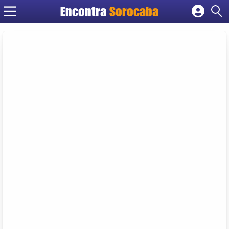
Encontra
Sorocaba
Cadastrar empresa
Fazer login
Criar conta