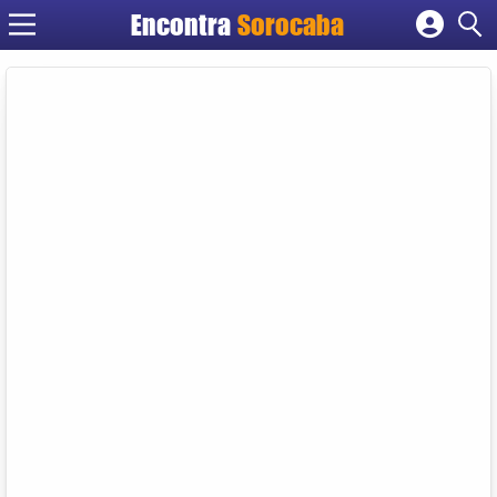
Encontra
Sorocaba
Cadastrar empresa
Fazer login
Criar conta