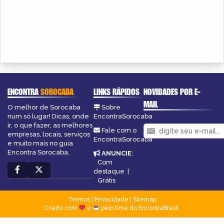
ENCONTRA
SOROCABA
LINKS RÁPIDOS
NOVIDADES POR E-
MAIL
O melhor de Sorocaba
Sobre
num só lugar! Dicas, onde
EncontraSorocaba
ir, o que fazer, as melhores
Fale com o
empresas, locais, serviços
EncontraSorocaba
e muito mais no guia
Encontra Sorocaba.
ANUNCIE
:
Com
destaque
|
Grátis
Termos
|
Privacidade
|
Sitemap
Criado com
e
pelo time do EncontraBrasil