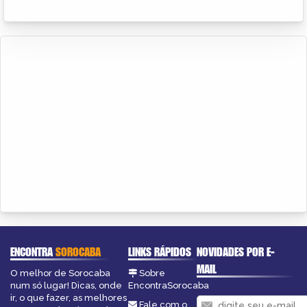
ENCONTRA
SOROCABA
LINKS RÁPIDOS
NOVIDADES POR E-
MAIL
O melhor de Sorocaba
Sobre
num só lugar! Dicas, onde
EncontraSorocaba
ir, o que fazer, as melhores
Fale com o