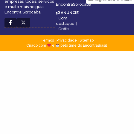
empresas, locais, serviços
EncontraSorocaba
e muito mais no guia
Encontra Sorocaba.
ANUNCIE
:
Com
destaque
|
Grátis
Termos
|
Privacidade
|
Sitemap
Criado com
e
pelo time do EncontraBrasil