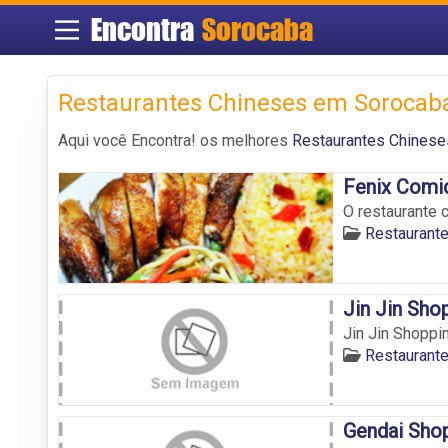
Encontra
Sorocaba
Restaurantes Chineses em Sorocab
Aqui você Encontra! os melhores
Restaurantes Chines
Fenix Comi
O restaurante 
Restaurant
Jin Jin Sho
Jin Jin Shoppi
Restaurant
Gendai Shop