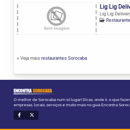
Lig Lig Del
Lig Lig Delive
Restaurant
» Veja mais
restaurantes Sorocaba
ENCONTRA
SOROCABA
O melhor de Sorocaba num só lugar! Dicas, onde ir, o que fazer
empresas, locais, serviços e muito mais no guia Encontra Soroc