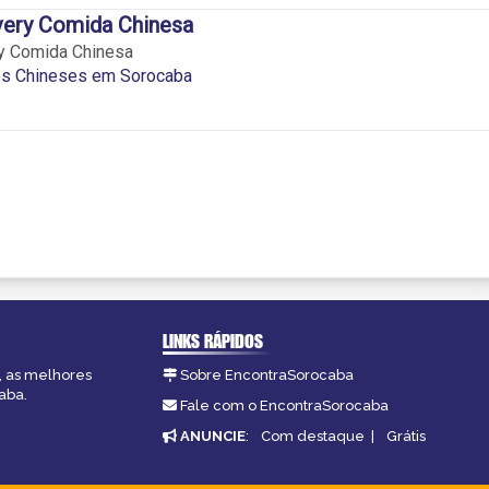
ivery Comida Chinesa
ry Comida Chinesa
es Chineses em Sorocaba
LINKS RÁPIDOS
, as melhores
Sobre EncontraSorocaba
aba.
Fale com o EncontraSorocaba
ANUNCIE
:
Com destaque
|
Grátis