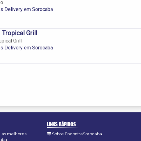
so
es Delivery em Sorocaba
Tropical Grill
pical Grill
es Delivery em Sorocaba
LINKS RÁPIDOS
, as melhores
Sobre EncontraSorocaba
aba.