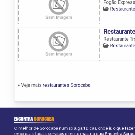
Fogão Expres
Restaurant
Restaurante 
Restaurante Tro
Restaurant
» Veja mais
restaurantes Sorocaba
ENCONTRA
SOROCABA
O melhor de Sorocaba num só lugar! Dicas, onde ir, o que fazer
empresas, locais, serviços e muito mais no guia Encontra Soroc