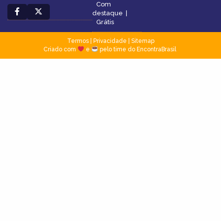
Com
destaque
|
Grátis
Termos
|
Privacidade
|
Sitemap
Criado com
e
pelo time do EncontraBrasil