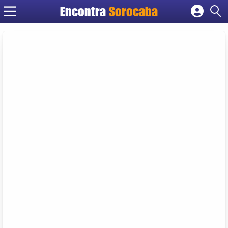
Encontra
Sorocaba
Cadastrar empresa
Fazer login
Criar conta