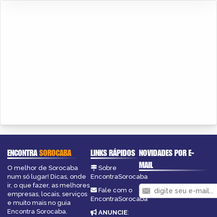
ENCONTRA
SOROCABA
LINKS RÁPIDOS
NOVIDADES POR E-
MAIL
O melhor de Sorocaba
Sobre
num só lugar! Dicas, onde
EncontraSorocaba
ir, o que fazer, as melhores
Fale com o
empresas, locais, serviços
EncontraSorocaba
e muito mais no guia
Encontra Sorocaba.
ANUNCIE
: