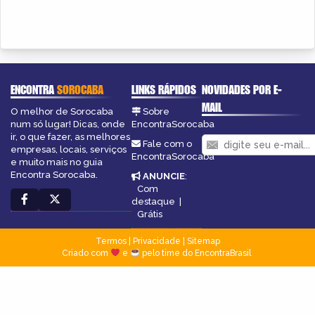
ENCONTRA
SOROCABA
LINKS RÁPIDOS
NOVIDADES POR E-
MAIL
O melhor de Sorocaba
Sobre
num só lugar! Dicas, onde
EncontraSorocaba
ir, o que fazer, as melhores
Fale com o
empresas, locais, serviços
EncontraSorocaba
e muito mais no guia
Encontra Sorocaba.
ANUNCIE
:
Com
destaque
|
Grátis
Termos
|
Privacidade
|
Sitemap
Criado com
e
pelo time do EncontraBrasil