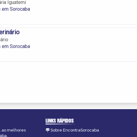
ária Iguatemi
s em Sorocaba
rinário
ário
s em Sorocaba
LINKS RÁPIDOS
, as melhores
Sobre EncontraSorocaba
aba.