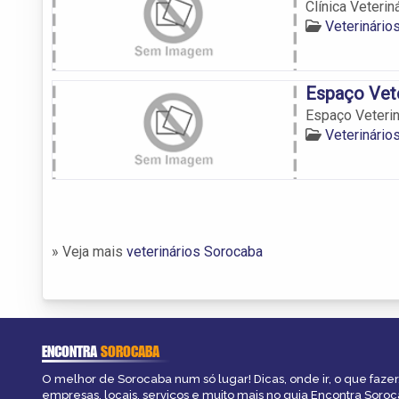
Clínica Veterin
Veterinário
Espaço Vete
Espaço Veterin
Veterinário
» Veja mais
veterinários Sorocaba
ENCONTRA
SOROCABA
O melhor de Sorocaba num só lugar! Dicas, onde ir, o que fazer
empresas, locais, serviços e muito mais no guia Encontra Soroc