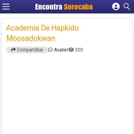
Encontra
Sorocaba
Cadastrar empresa
Fazer login
Academia De Hapkido
Criar conta
Moosadokwan
Compartilhar
Avalie!
303