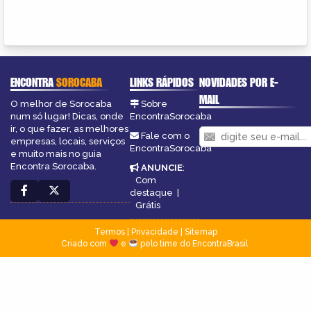
ENCONTRA
SOROCABA
LINKS RÁPIDOS
NOVIDADES POR E-
MAIL
O melhor de Sorocaba
Sobre
num só lugar! Dicas, onde
EncontraSorocaba
ir, o que fazer, as melhores
Fale com o
empresas, locais, serviços
EncontraSorocaba
e muito mais no guia
Encontra Sorocaba.
ANUNCIE
:
Com
destaque
|
Grátis
Termos
|
Privacidade
|
Sitemap
Criado com
e
pelo time do EncontraBrasil