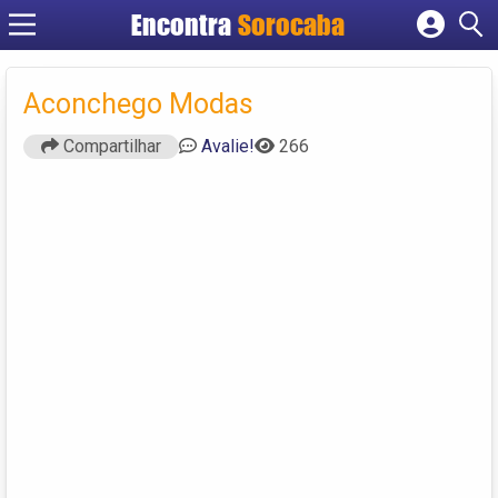
Encontra
Sorocaba
Cadastrar empresa
Fazer login
Aconchego Modas
Criar conta
Compartilhar
Avalie!
266