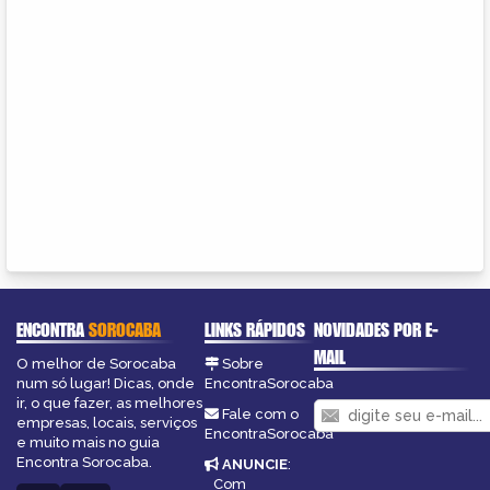
ENCONTRA
SOROCABA
LINKS RÁPIDOS
NOVIDADES POR E-
MAIL
O melhor de Sorocaba
Sobre
num só lugar! Dicas, onde
EncontraSorocaba
ir, o que fazer, as melhores
Fale com o
empresas, locais, serviços
EncontraSorocaba
e muito mais no guia
Encontra Sorocaba.
ANUNCIE
:
Com