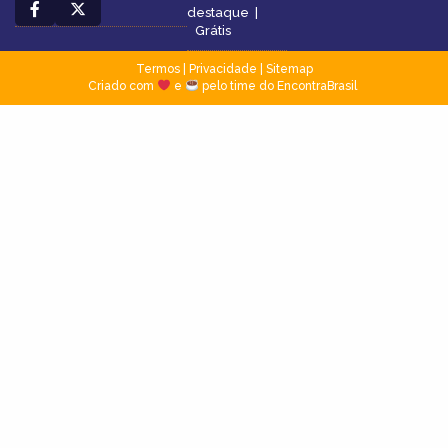
destaque
|
Grátis
Termos
|
Privacidade
|
Sitemap
Criado com
e
pelo time do EncontraBrasil