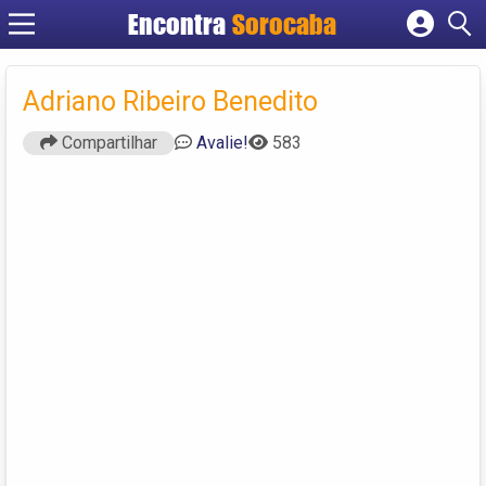
Encontra
Sorocaba
Cadastrar empresa
Fazer login
Adriano Ribeiro Benedito
Criar conta
Compartilhar
Avalie!
583