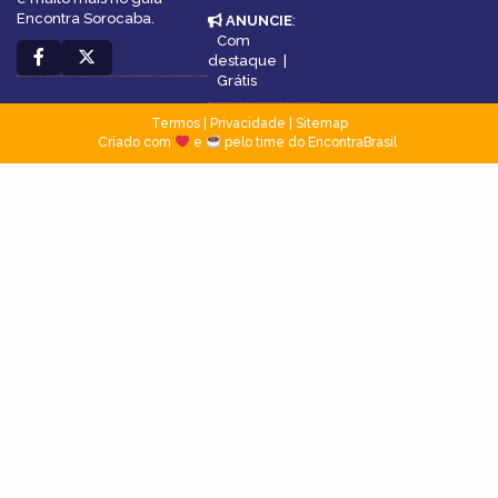
Encontra Sorocaba.
ANUNCIE
:
Com
destaque
|
Grátis
Termos
|
Privacidade
|
Sitemap
Criado com
e
pelo time do EncontraBrasil