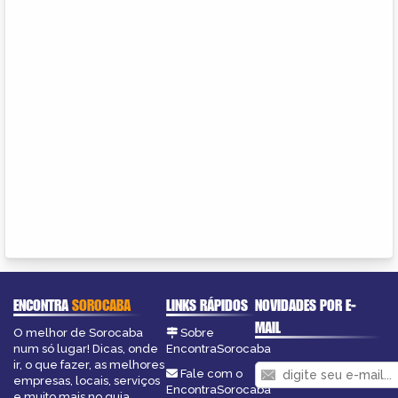
ENCONTRA
SOROCABA
LINKS RÁPIDOS
NOVIDADES POR E-
MAIL
O melhor de Sorocaba
Sobre
num só lugar! Dicas, onde
EncontraSorocaba
ir, o que fazer, as melhores
Fale com o
empresas, locais, serviços
EncontraSorocaba
e muito mais no guia