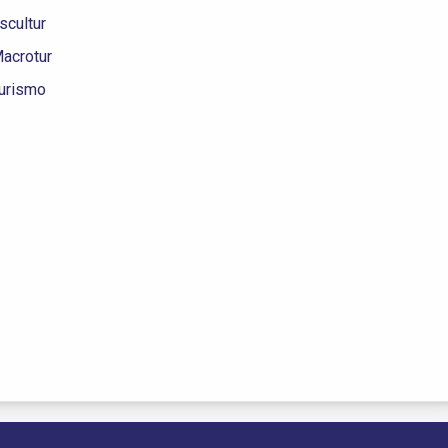
scultur
acrotur
Turismo