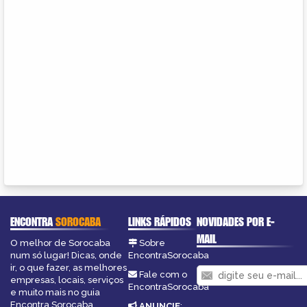
ENCONTRA
SOROCABA
LINKS RÁPIDOS
NOVIDADES POR E-
MAIL
O melhor de Sorocaba
Sobre
num só lugar! Dicas, onde
EncontraSorocaba
ir, o que fazer, as melhores
Fale com o
empresas, locais, serviços
EncontraSorocaba
e muito mais no guia
Encontra Sorocaba.
ANUNCIE
: