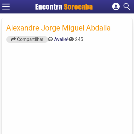
Encontra
Sorocaba
Cadastrar empresa
Fazer login
Alexandre Jorge Miguel Abdalla
Criar conta
Compartilhar
Avalie!
245