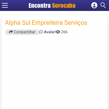
Encontra
Sorocaba
Cadastrar empresa
Fazer login
Alpha Sul Empreiteira Serviços
Criar conta
Compartilhar
Avalie!
266