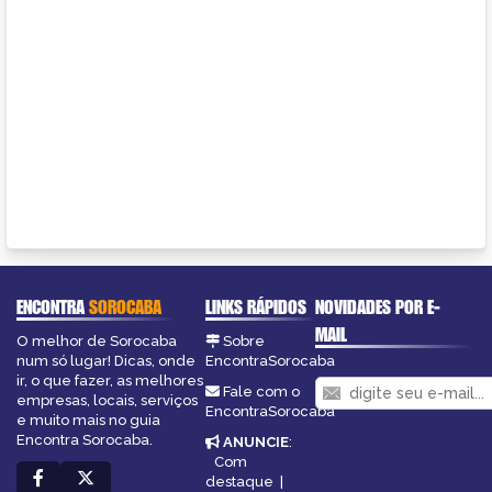
ENCONTRA
SOROCABA
LINKS RÁPIDOS
NOVIDADES POR E-
MAIL
O melhor de Sorocaba
Sobre
num só lugar! Dicas, onde
EncontraSorocaba
ir, o que fazer, as melhores
Fale com o
empresas, locais, serviços
EncontraSorocaba
e muito mais no guia
Encontra Sorocaba.
ANUNCIE
:
Com
destaque
|