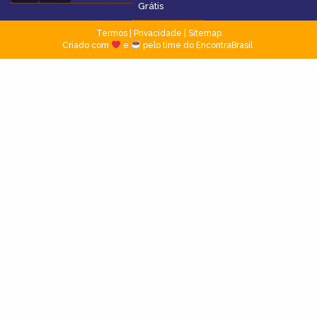
Grátis
Termos
|
Privacidade
|
Sitemap
Criado com
e
pelo time do EncontraBrasil