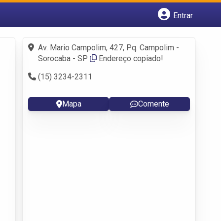
Entrar
Cadastrar empresa
Fazer login
Av. Mario Campolim, 427, Pq. Campolim -
Criar conta
Sorocaba - SP
Endereço copiado!
(15) 3234-2311
Mapa
Comente