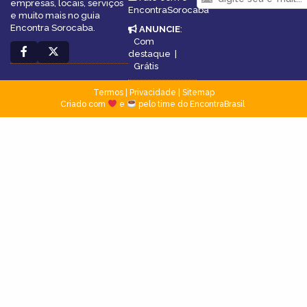
empresas, locais, serviços
EncontraSorocaba
e muito mais no guia
Encontra Sorocaba.
ANUNCIE
:
Com
destaque
|
Grátis
Termos
|
Privacidade
|
Sitemap
Criado com
e
pelo time do EncontraBrasil