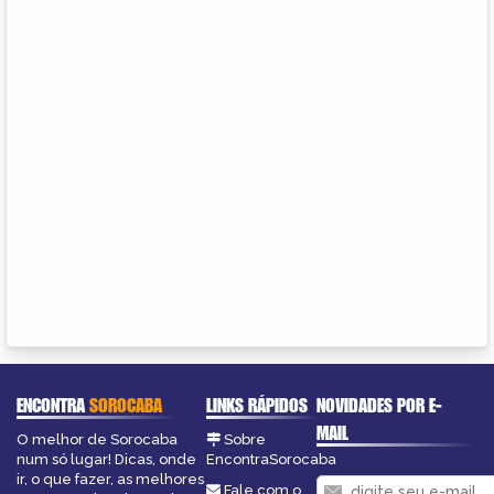
ENCONTRA
SOROCABA
LINKS RÁPIDOS
NOVIDADES POR E-
MAIL
O melhor de Sorocaba
Sobre
num só lugar! Dicas, onde
EncontraSorocaba
ir, o que fazer, as melhores
Fale com o