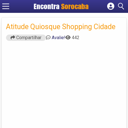
Encontra
Sorocaba
Cadastrar empresa
Fazer login
Atitude Quiosque Shopping Cidade
Criar conta
Compartilhar
Avalie!
442