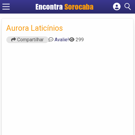
Encontra
Sorocaba
Cadastrar empresa
Fazer login
Aurora Laticínios
Criar conta
Compartilhar
Avalie!
299