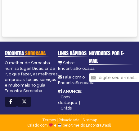
ENCONTRA
SOROCABA
LINKS RÁPIDOS
NOVIDADES POR E-
MAIL
O melhor de Sorocaba
Sobre
num só lugar! Dicas, onde
EncontraSorocaba
ir, o que fazer, as melhores
Fale com o
empresas, locais, serviços
EncontraSorocaba
e muito mais no guia
Encontra Sorocaba.
ANUNCIE
:
Com
destaque
|
Grátis
Termos
|
Privacidade
|
Sitemap
Criado com
e
pelo time do EncontraBrasil