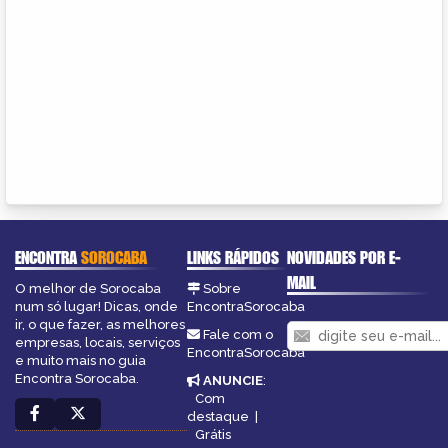
ENCONTRA
SOROCABA
LINKS RÁPIDOS
NOVIDADES POR E-
MAIL
O melhor de Sorocaba
Sobre
num só lugar! Dicas, onde
EncontraSorocaba
ir, o que fazer, as melhores
Fale com o
empresas, locais, serviços
EncontraSorocaba
e muito mais no guia
Encontra Sorocaba.
ANUNCIE
:
Com
destaque
|
Grátis