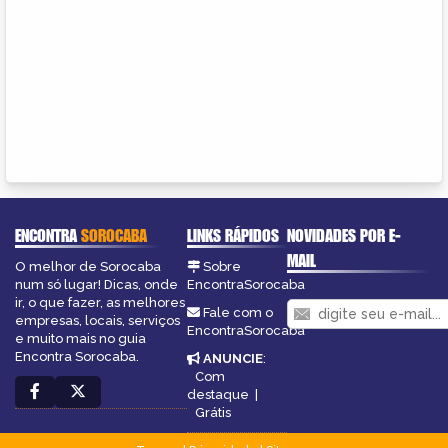
ENCONTRA
SOROCABA
LINKS RÁPIDOS
NOVIDADES POR E-
MAIL
O melhor de Sorocaba
Sobre
num só lugar! Dicas, onde
EncontraSorocaba
ir, o que fazer, as melhores
Fale com o
empresas, locais, serviços
EncontraSorocaba
e muito mais no guia
Encontra Sorocaba.
ANUNCIE
:
Com
destaque
|
Grátis