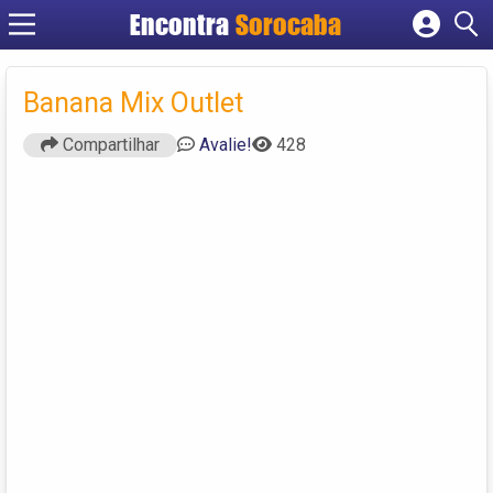
Encontra
Sorocaba
Cadastrar empresa
Fazer login
Banana Mix Outlet
Criar conta
Compartilhar
Avalie!
428