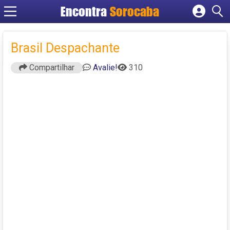
Encontra
Sorocaba
Cadastrar empresa
Fazer login
Brasil Despachante
Criar conta
Compartilhar
Avalie!
310