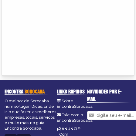
ENCONTRA
SOROCABA
LINKS RÁPIDOS
NOVIDADES POR E-
MAIL
O melhor de Sorocaba
Sobre
num só lugar! Dicas, onde
EncontraSorocaba
ir, o que fazer, as melhores
Fale com o
empresas, locais, serviços
EncontraSorocaba
e muito mais no guia
Encontra Sorocaba.
ANUNCIE
:
Com