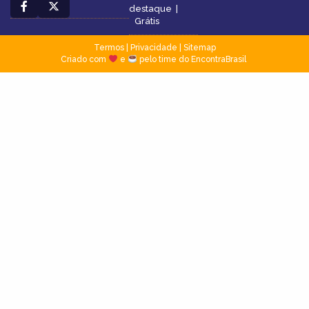
destaque
|
Grátis
Termos
|
Privacidade
|
Sitemap
Criado com
e
pelo time do EncontraBrasil